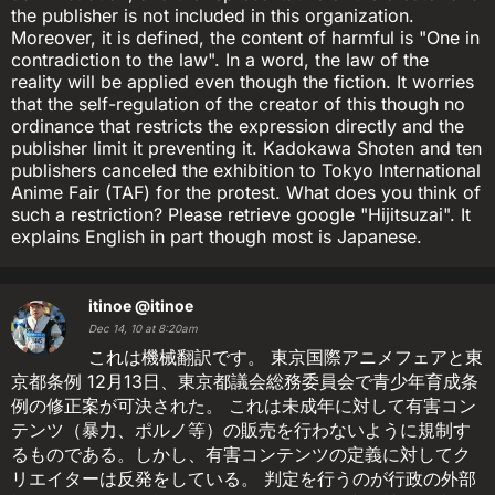
the publisher is not included in this organization.
Moreover, it is defined, the content of harmful is "One in
contradiction to the law". In a word, the law of the
reality will be applied even though the fiction. It worries
that the self-regulation of the creator of this though no
ordinance that restricts the expression directly and the
publisher limit it preventing it. Kadokawa Shoten and ten
publishers canceled the exhibition to Tokyo International
Anime Fair (TAF) for the protest. What does you think of
such a restriction? Please retrieve google "Hijitsuzai". It
explains English in part though most is Japanese.
itinoe
@itinoe
Dec 14, 10 at 8:20am
これは機械翻訳です。 東京国際アニメフェアと東
京都条例 12月13日、東京都議会総務委員会で青少年育成条
例の修正案が可決された。 これは未成年に対して有害コン
テンツ（暴力、ポルノ等）の販売を行わないように規制す
るものである。しかし、有害コンテンツの定義に対してク
リエイターは反発をしている。 判定を行うのが行政の外部