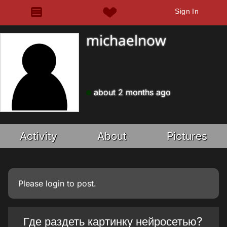
Sign In
michaelnow
about 2 months ago
Activity
About
Pictures
Please
login
to post.
Где раздеть картинку нейросетью?