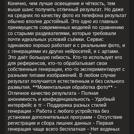
Конечно, чем лучше освещение и чёткость, тем
выше шанс получить отличный результат. Но даже
на средних по качеству фото из телефона результат
обычно вполне достойный. Это одно из главных
преимуществ современных моделей по сравнению
со старыми раздевателями, которые требовали
почти идеальных условий съёмки. Сервис
одинаково хорошо работает и с реальными фото, и
с генерациями из других нейросетей, и с артами.
Это даёт большую гибкость. Кто-то использует его
для референсов, кто-то обрабатывает свои
собственные генерации, кто-то экспериментирует с
разными типами изображений. В любом случае
результат получается естественным и без сильного
размытия. **Моментальная обработка фото** -
Отличное качество результата - Полная
анонимность и конфиденциальность - Удобный
интерфейс в тг - Поддержка разных стилей
генерации - Работа с любого устройства без
установки дополнительных программ - Отсутствие
регистрации и сбора лишних данных - Первая
генерация чаще всего бесплатная - Нет водяных