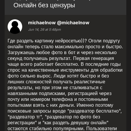
Онлайн без цензуры
michaelnow
@michaelnow
Jun 14, 26 at 5:48pm
Где раздеть картинку нейросетью))? Оголи подругу
онлайн теперь стало максимально просто и быстро.
Загружаешь любое фото в бот и через несколько
секунд получаешь результат. Первая генерация
чаще всего работает бесплатно. В последние годы
спрос на качественные инструменты для обработки
фото сильно вырос. Люди хотят быстро и без
лишних сложностей получать реалистичные
результаты, но при этом не сталкиваться с
навязанными подписками, регистрацией через
почту или номером телефона и постоянными
попытками взять с них деньги. Именно поэтому
поисковые запросы вроде "раздеватор бесплатно",
"раздеватор тг", "раздеватор по фото без
регистрации" и "как раздеть девушку онлайн"
остаются стабильно популярными. Пользователи