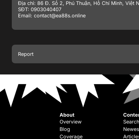
Địa chỉ: 86 Đ. Số 2, Phú Thuận, Hồ Chí Minh, Việt
SĐT: 0903040407
Email: contact@ea88s.online
Report
About
Conte
Overview
Search
Blog
Newes
Coverage
Article