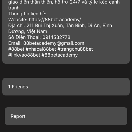
giao diện thân thiện, hỗ trợ 24/7 và tỷ lệ kèo cạnh
tranh
Thông tin liên hệ:
Website: https://88bet.academy/
Địa chỉ: 211 Bùi Thị Xuân, Tân Bình, Dĩ An, Bình
Dương, Việt Nam
Số Điện Thoại: 0914532778
Email: 88betacademy@gmail.com
#88bet #nhacai88bet #trangchu88bet
#linkvao88bet #88betacademy
1 Friends
Report