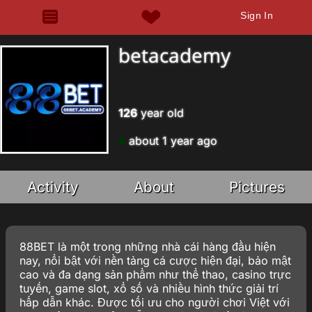
Sign In
betacademy
126
year old
about 1 year ago
Activity
About
Pictures
88BET là một trong những nhà cái hàng đầu hiện
nay, nổi bật với nền tảng cá cược hiện đại, bảo mật
cao và đa dạng sản phẩm như thể thao, casino trực
tuyến, game slot, xổ số và nhiều hình thức giải trí
hấp dẫn khác. Được tối ưu cho người chơi Việt với